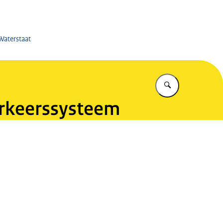
en - Kerensheide
 Waterstaat
Vul in wat u z
verkeerssysteem