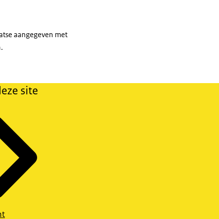
aatse aangegeven met
.
eze site
ht