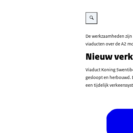
Vergroot afbeelding DDI v
De werkzaamheden zijn 
viaducten over de A2 m
Nieuw ver
Viaduct Koning Swentibol
gesloopt en herbouwd. Da
een tijdelijk verkeerss