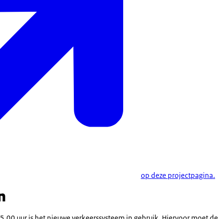
op deze projectpagina.
n
5.00 uur is het nieuwe verkeerssysteem in gebruik. Hiervoor moet d