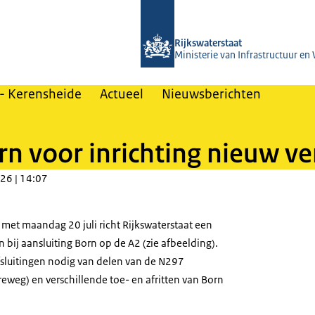
Naar de homepage van A2 Het Vonder
Rijkswaterstaat
Ministerie van Infrastructuur en
- Kerensheide
Actueel
Nieuwsberichten
orn voor inrichting nieuw 
26 | 14:07
en met maandag 20 juli richt Rijkswaterstaat een
 bij aansluiting Born op de A2 (zie afbeelding).
 afsluitingen nodig van delen van de N297
weg) en verschillende toe- en afritten van Born