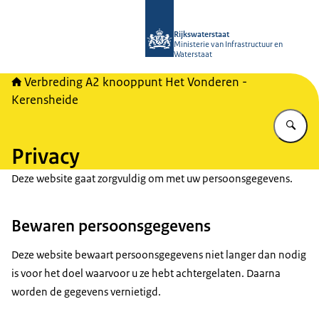
Naar de homepage van A2 Het Vonde
Rijkswaterstaat
Ministerie van Infrastructuur en
Waterstaat
Verbreding A2 knooppunt Het Vonderen -
Kerensheide
Vu
Privacy
Deze website gaat zorgvuldig om met uw persoonsgegevens.
Bewaren persoonsgegevens
Deze website bewaart persoonsgegevens niet langer dan nodig
is voor het doel waarvoor u ze hebt achtergelaten. Daarna
worden de gegevens vernietigd.