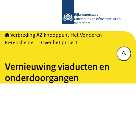
Naar de homepage van A2 Het Vonde
Rijkswaterstaat
Ministerie van Infrastructuur en
Waterstaat
Verbreding A2 knooppunt Het Vonderen -
Kerensheide
Over het project
Vu
Vernieuwing viaducten en
onderdoorgangen