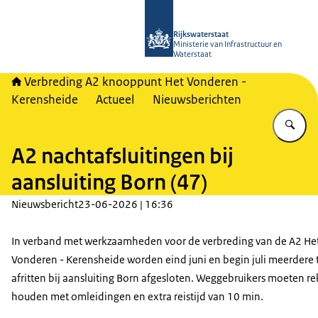
Naar de homepage van A2 Het Vonde
Rijkswaterstaat
Ministerie van Infrastructuur en
Waterstaat
Verbreding A2 knooppunt Het Vonderen -
Kerensheide
Actueel
Nieuwsberichten
Vu
A2 nachtafsluitingen bij
aansluiting Born (47)
Nieuwsbericht
23-06-2026 | 16:36
In verband met werkzaamheden voor de verbreding van de A2 He
Vonderen - Kerensheide worden eind juni en begin juli meerdere 
afritten bij aansluiting Born afgesloten. Weggebruikers moeten r
houden met omleidingen en extra reistijd van 10 min.