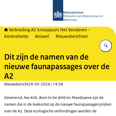
Naar de homepage van A2 Het Vonde
Rijkswaterstaat
Ministerie van Infrastructuur en
Waterstaat
Verbreding A2 knooppunt Het Vonderen -
Kerensheide
Actueel
Nieuwsberichten
Vu
Dit zijn de namen van de
nieuwe faunapassages over de
A2
Nieuwsbericht
29-05-2026 | 14:58
Oevereind, Aw-Kirk, Born to be Wild en Maesbaene zijn de
namen die in de toekomst op de nieuwe faunapassages prijken
over de A2. Deze ecologische verbindingen worden de