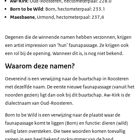
Aw-Kirk
: Oud-Roosteren, hectometerpaal: 228.0
Born to be Wild
: Born, hectometerpaal: 233.1
Maesbaene
, Urmond, hectometerpaal: 237,4
Degenen die de winnende namen hebben verzonnen, krijgen
een artist impression van ‘hun’ faunapassage. Ze krijgen ook
een rol bij de opening. Wanneer dit is, is nog niet bekend.
Waarom deze namen?
Oevereind is een verwijzing naar de buurtschap in Roosteren
met dezelfde naam. De eerste nieuwe faunapassage (vanuit het
noorden gezien) ligt dan ook bij dit buurtschap. Aw-Kirk is de
dialectnaam van Oud-Roosteren.
Born to be Wild is een verwijzing naar de plaatst waar de
faunapassage komt te liggen (Born) en functie: dieren (wild)
veilig laten oversteken. Die twee woorden komen toevallig
samen in een heel bekend rocknummer van de band