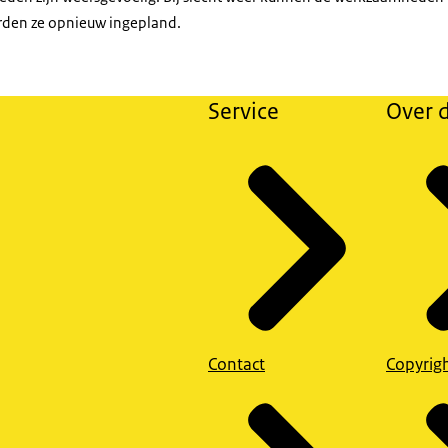
den ze opnieuw ingepland.
Service
Over d
Contact
Copyrig