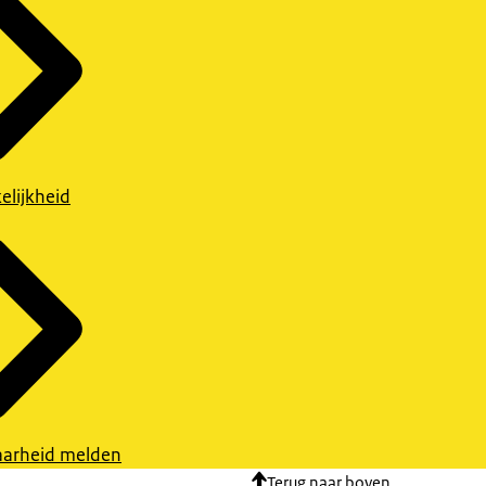
elijkheid
arheid melden
Terug naar boven