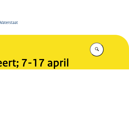
en - Kerensheide
 Waterstaat
Vul in wat u z
ert; 7-17 april