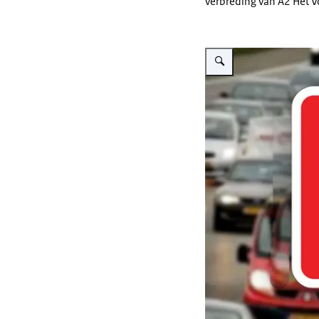
verbreding van A2 Het 
Vergroot afbeelding Bord A