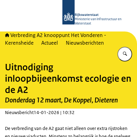
Naar de homepage van A2 Het Vonde
Rijkswaterstaat
Ministerie van Infrastructuur en
Waterstaat
Verbreding A2 knooppunt Het Vonderen -
Kerensheide
Actueel
Nieuwsberichten
Vu
Uitnodiging
inloopbijeenkomst ecologie en
de A2
Donderdag 12 maart, De Koppel, Dieteren
Nieuwsbericht
14-01-2026 | 10:32
De verbreding van de A2 gaat niet alleen over extra rijstroken
en nieuwe viaducten. Minstens zo belangrijk is hoe de snelweg