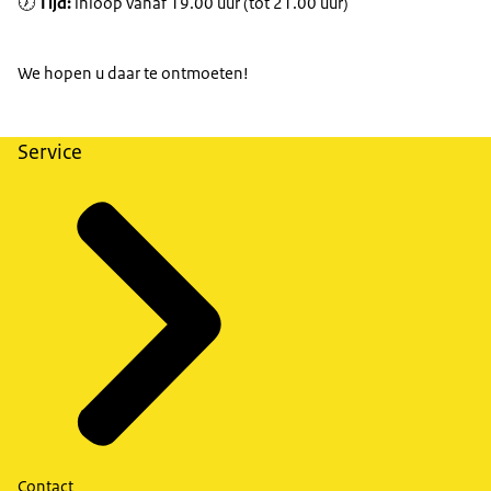
🕖
Tijd:
inloop vanaf 19.00 uur (tot 21.00 uur)
We hopen u daar te ontmoeten!
Service
Contact