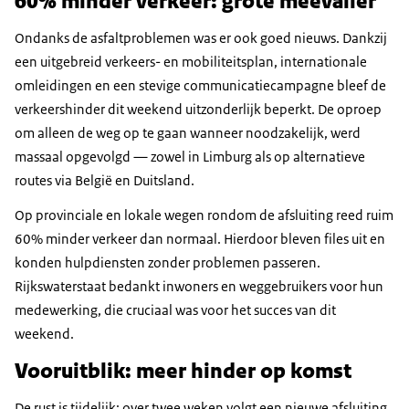
60% minder verkeer: grote meevaller
Ondanks de asfaltproblemen was er ook goed nieuws. Dankzij
een uitgebreid verkeers- en mobiliteitsplan, internationale
omleidingen en een stevige communicatiecampagne bleef de
verkeershinder dit weekend uitzonderlijk beperkt. De oproep
om alleen de weg op te gaan wanneer noodzakelijk, werd
massaal opgevolgd — zowel in Limburg als op alternatieve
routes via België en Duitsland.
Op provinciale en lokale wegen rondom de afsluiting reed ruim
60% minder verkeer dan normaal. Hierdoor bleven files uit en
konden hulpdiensten zonder problemen passeren.
Rijkswaterstaat bedankt inwoners en weggebruikers voor hun
medewerking, die cruciaal was voor het succes van dit
weekend.
Vooruitblik: meer hinder op komst
De rust is tijdelijk: over twee weken volgt een nieuwe afsluiting