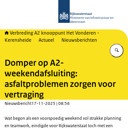
Naar de homepage van A2 Het Vonde
Rijkswaterstaat
Ministerie van Infrastructuur en
Waterstaat
Verbreding A2 knooppunt Het Vonderen -
Kerensheide
Actueel
Nieuwsberichten
Vu
Domper op A2-
weekendafsluiting:
asfaltproblemen zorgen voor
vertraging
Nieuwsbericht
17-11-2025 | 08:56
Wat begon als een voorspoedig weekend vol strakke planning
en teamwork, eindigde voor Rijkswaterstaat toch met een