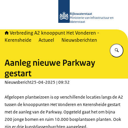
Naar de homepage van A2 Het Vonde
Rijkswaterstaat
Ministerie van Infrastructuur en
Waterstaat
Verbreding A2 knooppunt Het Vonderen -
Kerensheide
Actueel
Nieuwsberichten
Vu
Aanleg nieuwe Parkway
gestart
Nieuwsbericht
25-04-2025 | 09:32
Afgelopen plantseizoen is op verschillende locaties langs de A2
tussen de knooppunten Het Vonderen en Kerensheide gestart
met de aanleg van de Parkway. Opgeteld gaat het om bijna
200 jonge bomen en ruim 10.000 bosplantsoen planten. Ook
zijn er drie kunstdassenburchten aangelegd.