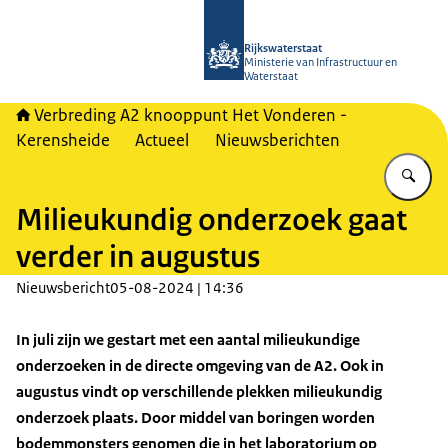
Naar de homepage van A2 Het Vonde
Rijkswaterstaat
Ministerie van Infrastructuur en
Waterstaat
Verbreding A2 knooppunt Het Vonderen -
Kerensheide
Actueel
Nieuwsberichten
Vu
Milieukundig onderzoek gaat
verder in augustus
Nieuwsbericht
05-08-2024 | 14:36
In juli zijn we gestart met een aantal milieukundige
onderzoeken in de directe omgeving van de A2. Ook in
augustus vindt op verschillende plekken milieukundig
onderzoek plaats. Door middel van boringen worden
bodemmonsters genomen die in het laboratorium op