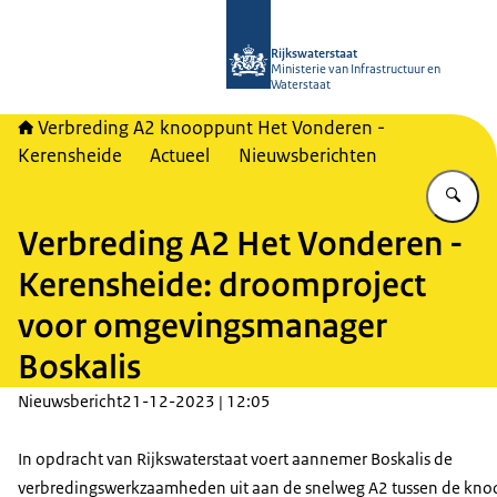
Naar de homepage van A2 Het Vonde
Rijkswaterstaat
Ministerie van Infrastructuur en
Waterstaat
Verbreding A2 knooppunt Het Vonderen -
Kerensheide
Actueel
Nieuwsberichten
Vu
Verbreding A2 Het Vonderen -
Kerensheide: droomproject
voor omgevingsmanager
Boskalis
Nieuwsbericht
21-12-2023 | 12:05
In opdracht van Rijkswaterstaat voert aannemer Boskalis de
verbredingswerkzaamheden uit aan de snelweg A2 tussen de kn